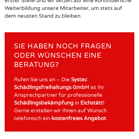
erster Stelle und wir setzen auf eine kontinuierliche
Weiterbildung unsere Mitarbeiter, um stets auf
dem neusten Stand zu bleiben.
SIE HABEN NOCH FRAGEN
ODER WÜNSCHEN EINE
BERATUNG?
Rufen Sie uns an – Die
Systec
Schädlingsfreihaltungs GmbH
ist Ihr
Ansprechpartner für professionelle
Schädlingsbekämpfung
in
Eichstätt
!
Gerne erstellen wir Ihnen auf Wunsch
telefonisch ein
kostenfreies
Angebot
.